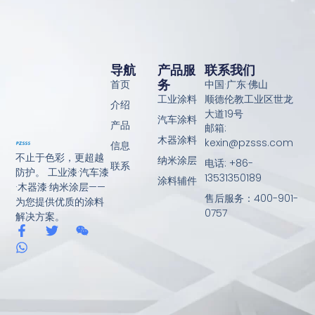
导航
产品服
联系我们
务
首页
中国·广东·佛山
工业涂料
顺德伦教工业区世龙
介绍
大道19号
汽车涂料
产品
邮箱:
木器涂料
kexin@pzsss.com
信息
不止于色彩，更超越
纳米涂层
电话: +86-
联系
防护。 工业漆·汽车漆
13531350189
涂料辅件
·木器漆·纳米涂层——
售后服务：400-901-
为您提供优质的涂料
0757
解决方案。