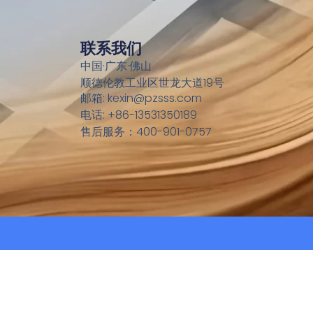
联系我们
中国·广东·佛山
顺德伦教工业区世龙大道19号
邮箱: kexin@pzsss.com
电话: +86-13531350189
售后服务：400-901-0757