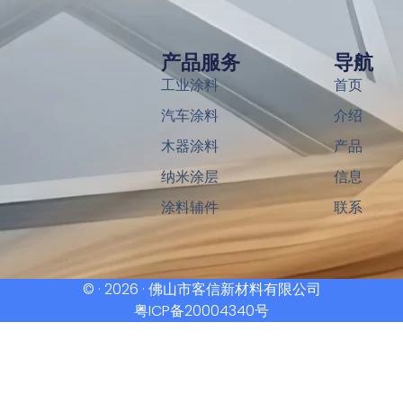
产品服务
导航
工业涂料
首页
汽车涂料
介绍
木器涂料
产品
纳米涂层
信息
涂料辅件
联系
© · 2026 · 佛山市客信新材料有限公司
粤ICP备20004340号